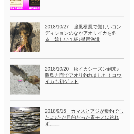
2018/10/27 強風横風で厳しいコン
ディションのなかアオリイカを釣
る！嬉しい１杯♪星賀漁港
2018/10/20 秋イカシーズン到来♪
鷹島方面でアオリ釣れました！コウ
イカも初ゲット
2018/9/16 カマスとアジが爆釣でし
たよ♪ただ目的だった青モノは釣れ
ず。。