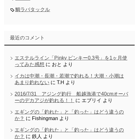
鯛ラバタックル
最近のコメント
エステルライン「Pinky ピンキー0.3号」を1ヶ月使
ってみた感想
に
おと
より
イカは中潮・長潮・若潮で釣れる！大潮・小潮は
あまり釣れない
に
T.H
より
2016/7/31 アジング釣行 船越漁港で40cmオーバ
ーのデカアジが釣れる！！
に
エブリイ
より
エギングの「釣れた」と「釣った」はどう違うの
か？
に
Fishingman
より
エギングの「釣れた」と「釣った」はどう違うの
か？
に
鉄人
より