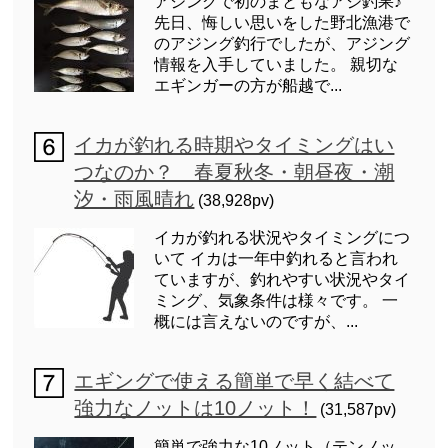
アジングで初のまともなアジ釣果♪
先日、悔しい思いをした野北漁港で
のアジング釣行でしたが、アジング
情報を入手していました。 親切な
エギンガーの方が船越で...
イカが釣れる時期やタイミングはい
つなのか？ 春夏秋冬・朝昼夜・潮
汐・雨風晴れ
(38,928pv)
イカが釣れる状況やタイミングにつ
いて イカは一年中釣れると言われ
ていますが、釣れやすい状況やタイ
ミング、気象条件は様々です。 一
概には言えないのですが、...
エギングで使える簡単で早く結べて
強力なノットは10ノット！
(31,587pv)
簡単で強力な10ノット（テンノッ