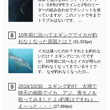
ト） 0.8号のPEラインと2号のリー
ダーの組み合わせでテンノットを使
っていますが、このノットで今まで
トラブルはないです。 ...
10年前に比べてエギングでイカが釣
れなくなった原因とは？
(31,333pv)
イカは減ったのか？それとも釣れな
いだけ？ エギングについてです
が、10年前に比べるとイカが明らか
に釣れなくなってきているそうで
す。 なぜ釣れなくなったの...
2016/10/30 エギング釣行 大潮で
晴天の相島でイカ、アジ、青モノを
狙ってみましたよ♪釣果はですねぇ、
え～っと・・・
(27,494pv)