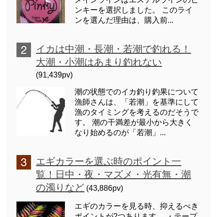
ンキーを選択しました。 このライ
ンを選んだ理由は、購入前...
イカは中潮・長潮・若潮で釣れる！
大潮・小潮はあまり釣れない
(91,439pv)
潮の状態でのイカ釣り釣果について
漁師さんは、「若潮」を基準にして
漁のタイミングを考えるのだそうで
す。 潮の干満差が最小から大きく
なり始めるのが「若潮」...
エギカラーを選ぶ時のポイント一
覧！日中・夜・マズメ・光有無・潮
の濁りなど
(43,886pv)
エギのカラーを見る時、抑えるべき
ポイントが2つあります。 ・テープ