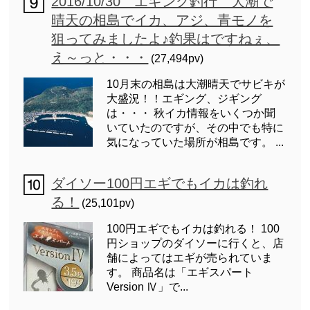
2016/10/30 エギング釣行 大潮で
晴天の相島でイカ、アジ、青モノを
狙ってみましたよ♪釣果はですねぇ、
え～っと・・・
(27,494pv)
10月末の相島は大潮晴天でサビキが
大盛況！！エギング、ジギング
は・・・ 秋イカ情報をいくつか聞
いていたのですが、その中でも特に
気になっていた場所が相島です。 ...
ダイソー100円エギでもイカは釣れ
る！
(25,101pv)
100円エギでもイカは釣れる！ 100
円ショップのダイソーに行くと、店
舗によってはエギが売られていま
す。 商品名は「エギスパート
Version Ⅳ」で...