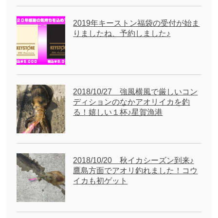
2019年キーストン福袋の受付が始ま
りましたね、予約しました♪
2018/10/27 強風横風で厳しいコン
ディションのなかアオリイカを釣
る！嬉しい１杯♪星賀漁港
2018/10/20 秋イカシーズン到来♪
鷹島方面でアオリ釣れました！コウ
イカも初ゲット