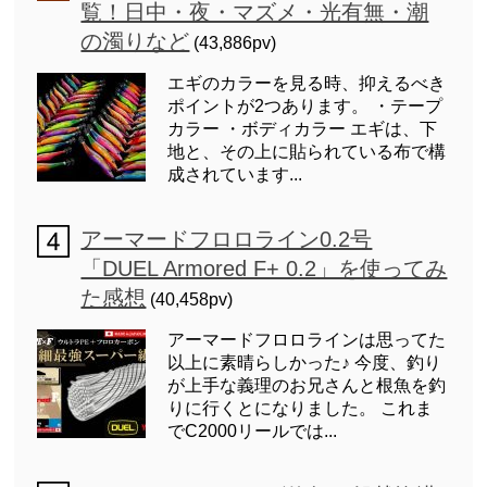
覧！日中・夜・マズメ・光有無・潮
の濁りなど
(43,886pv)
エギのカラーを見る時、抑えるべき
ポイントが2つあります。 ・テープ
カラー ・ボディカラー エギは、下
地と、その上に貼られている布で構
成されています...
アーマードフロロライン0.2号
「DUEL Armored F+ 0.2」を使ってみ
た感想
(40,458pv)
アーマードフロロラインは思ってた
以上に素晴らしかった♪ 今度、釣り
が上手な義理のお兄さんと根魚を釣
りに行くとになりました。 これま
でC2000リールでは...