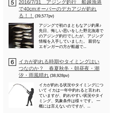
2016/7/31 アジング釣行 船越漁港
で40cmオーバーのデカアジが釣れ
る！！
(39,577pv)
アジングで初のまともなアジ釣果♪
先日、悔しい思いをした野北漁港で
のアジング釣行でしたが、アジング
情報を入手していました。 親切な
エギンガーの方が船越で...
イカが釣れる時期やタイミングはい
つなのか？ 春夏秋冬・朝昼夜・潮
汐・雨風晴れ
(38,928pv)
イカが釣れる状況やタイミングにつ
いて イカは一年中釣れると言われ
ていますが、釣れやすい状況やタイ
ミング、気象条件は様々です。 一
概には言えないのですが、...