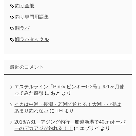
釣り全般
釣り専門用語集
鯛ラバ
鯛ラバタックル
最近のコメント
エステルライン「Pinky ピンキー0.3号」を1ヶ月使
ってみた感想
に
おと
より
イカは中潮・長潮・若潮で釣れる！大潮・小潮は
あまり釣れない
に
T.H
より
2016/7/31 アジング釣行 船越漁港で40cmオーバ
ーのデカアジが釣れる！！
に
エブリイ
より