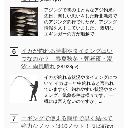
アジングで初のまともなアジ釣果♪
先日、悔しい思いをした野北漁港で
のアジング釣行でしたが、アジング
情報を入手していました。 親切な
エギンガーの方が船越で...
イカが釣れる時期やタイミングはい
つなのか？ 春夏秋冬・朝昼夜・潮
汐・雨風晴れ
(38,928pv)
イカが釣れる状況やタイミングにつ
いて イカは一年中釣れると言われ
ていますが、釣れやすい状況やタイ
ミング、気象条件は様々です。 一
概には言えないのですが、...
エギングで使える簡単で早く結べて
強力なノットは10ノット！
(31,587pv)