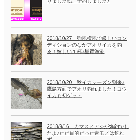
りましたね、予約しました♪
2018/10/27 強風横風で厳しいコン
ディションのなかアオリイカを釣
る！嬉しい１杯♪星賀漁港
2018/10/20 秋イカシーズン到来♪
鷹島方面でアオリ釣れました！コウ
イカも初ゲット
2018/9/16 カマスとアジが爆釣でし
たよ♪ただ目的だった青モノは釣れ
ず。。