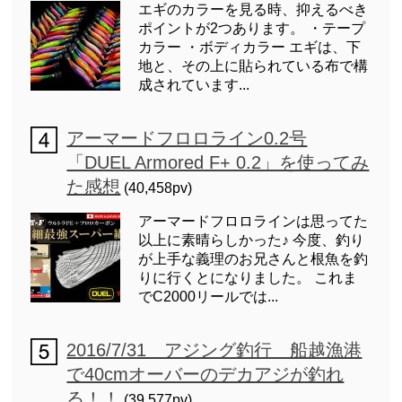
エギのカラーを見る時、抑えるべき
ポイントが2つあります。 ・テープ
カラー ・ボディカラー エギは、下
地と、その上に貼られている布で構
成されています...
アーマードフロロライン0.2号
「DUEL Armored F+ 0.2」を使ってみ
た感想
(40,458pv)
アーマードフロロラインは思ってた
以上に素晴らしかった♪ 今度、釣り
が上手な義理のお兄さんと根魚を釣
りに行くとになりました。 これま
でC2000リールでは...
2016/7/31 アジング釣行 船越漁港
で40cmオーバーのデカアジが釣れ
る！！
(39,577pv)