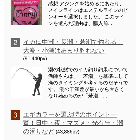
感想 アジングを始めるにあたり、
メインラインはエステルラインのピ
ンキーを選択しました。 このライ
ンを選んだ理由は、購入前...
イカは中潮・長潮・若潮で釣れる！
大潮・小潮はあまり釣れない
(91,440pv)
潮の状態でのイカ釣り釣果について
漁師さんは、「若潮」を基準にして
漁のタイミングを考えるのだそうで
す。 潮の干満差が最小から大きく
なり始めるのが「若潮」...
エギカラーを選ぶ時のポイント一
覧！日中・夜・マズメ・光有無・潮
の濁りなど
(43,886pv)