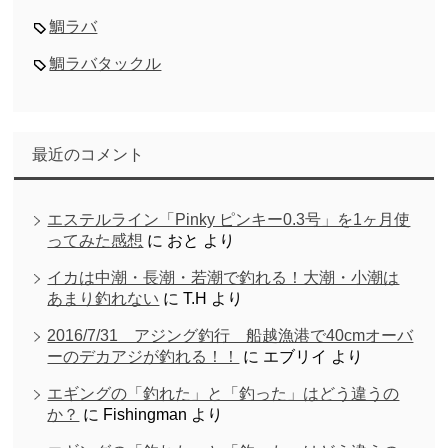
鯛ラバ
鯛ラバタックル
最近のコメント
エステルライン「Pinky ピンキー0.3号」を1ヶ月使
ってみた感想
に
おと
より
イカは中潮・長潮・若潮で釣れる！大潮・小潮は
あまり釣れない
に
T.H
より
2016/7/31 アジング釣行 船越漁港で40cmオーバ
ーのデカアジが釣れる！！
に
エブリイ
より
エギングの「釣れた」と「釣った」はどう違うの
か？
に
Fishingman
より