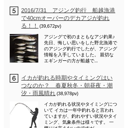
2016/7/31 アジング釣行 船越漁港
で40cmオーバーのデカアジが釣れ
る！！
(39,672pv)
アジングで初のまともなアジ釣果♪
先日、悔しい思いをした野北漁港で
のアジング釣行でしたが、アジング
情報を入手していました。 親切な
エギンガーの方が船越で...
イカが釣れる時期やタイミングはい
つなのか？ 春夏秋冬・朝昼夜・潮
汐・雨風晴れ
(38,978pv)
イカが釣れる状況やタイミングにつ
いて イカは一年中釣れると言われ
ていますが、釣れやすい状況やタイ
ミング、気象条件は様々です。 一