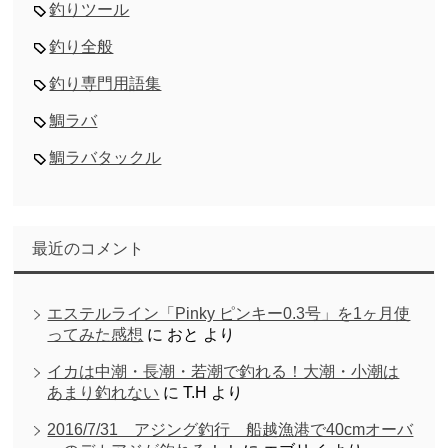
釣りツール
釣り全般
釣り専門用語集
鯛ラバ
鯛ラバタックル
最近のコメント
エステルライン「Pinky ピンキー0.3号」を1ヶ月使
ってみた感想
に
おと
より
イカは中潮・長潮・若潮で釣れる！大潮・小潮は
あまり釣れない
に
T.H
より
2016/7/31 アジング釣行 船越漁港で40cmオーバ