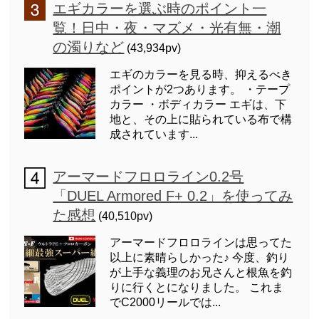
エギカラーを選ぶ時のポイント一
覧！日中・夜・マズメ・光有無・潮
の濁りなど
(43,934pv)
エギのカラーを見る時、抑えるべき
ポイントが2つあります。 ・テープ
カラー ・ボディカラー エギは、下
地と、その上に貼られている布で構
成されています...
アーマードフロロライン0.2号
「DUEL Armored F+ 0.2」を使ってみ
た感想
(40,510pv)
アーマードフロロラインは思ってた
以上に素晴らしかった♪ 今度、釣り
が上手な義理のお兄さんと根魚を釣
りに行くとになりました。 これま
でC2000リールでは...