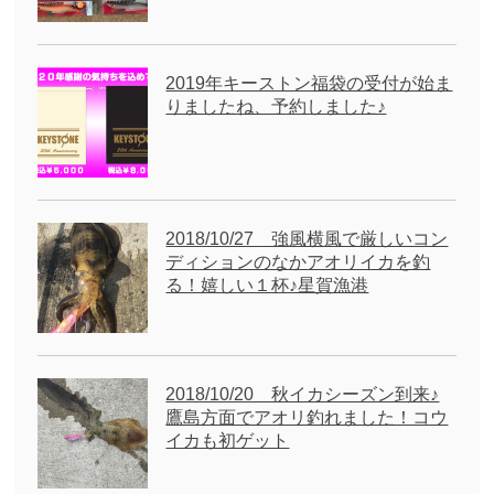
2019年キーストン福袋の受付が始ま
りましたね、予約しました♪
2018/10/27 強風横風で厳しいコン
ディションのなかアオリイカを釣
る！嬉しい１杯♪星賀漁港
2018/10/20 秋イカシーズン到来♪
鷹島方面でアオリ釣れました！コウ
イカも初ゲット