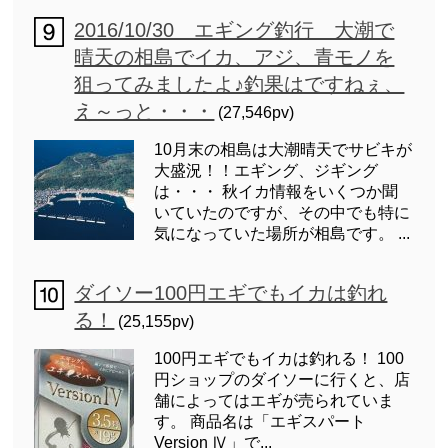
2016/10/30 エギング釣行 大潮で
晴天の相島でイカ、アジ、青モノを
狙ってみましたよ♪釣果はですねぇ、
え～っと・・・
(27,546pv)
10月末の相島は大潮晴天でサビキが
大盛況！！エギング、ジギング
は・・・ 秋イカ情報をいくつか聞
いていたのですが、その中でも特に
気になっていた場所が相島です。 ...
ダイソー100円エギでもイカは釣れ
る！
(25,155pv)
100円エギでもイカは釣れる！ 100
円ショップのダイソーに行くと、店
舗によってはエギが売られていま
す。 商品名は「エギスパート
Version Ⅳ」で...