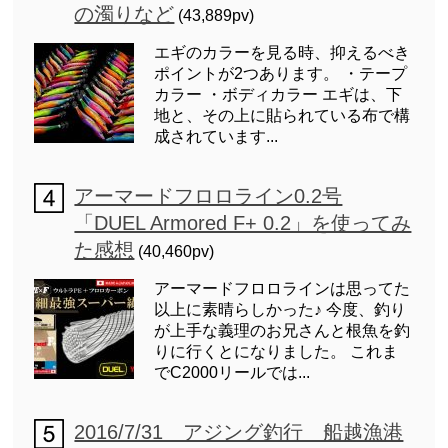
の濁りなど
(43,889pv)
エギのカラーを見る時、抑えるべき
ポイントが2つあります。 ・テープ
カラー ・ボディカラー エギは、下
地と、その上に貼られている布で構
成されています...
アーマードフロロライン0.2号
「DUEL Armored F+ 0.2」を使ってみ
た感想
(40,460pv)
アーマードフロロラインは思ってた
以上に素晴らしかった♪ 今度、釣り
が上手な義理のお兄さんと根魚を釣
りに行くとになりました。 これま
でC2000リールでは...
2016/7/31 アジング釣行 船越漁港