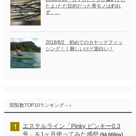
たよ♪ただ目的だった青モノは釣れ
ず。。
2018/9/2 初めてのカヤックフィッ
シング！！難しいけど面白い！
閲覧数TOP10ランキング～♪
エステルライン「Pinky ピンキー0.3
号」を1ヶ月使ってみた感想
(94,666pv)