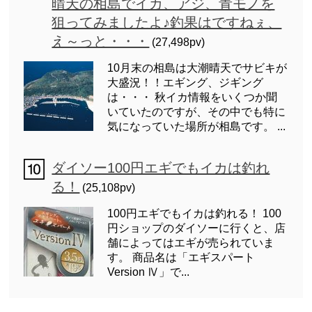
晴天の相島でイカ、アジ、青モノを
狙ってみましたよ♪釣果はですねぇ、
え～っと・・・
(27,498pv)
10月末の相島は大潮晴天でサビキが
大盛況！！エギング、ジギング
は・・・ 秋イカ情報をいくつか聞
いていたのですが、その中でも特に
気になっていた場所が相島です。 ...
ダイソー100円エギでもイカは釣れ
る！
(25,108pv)
100円エギでもイカは釣れる！ 100
円ショップのダイソーに行くと、店
舗によってはエギが売られていま
す。 商品名は「エギスパート
Version Ⅳ」で...