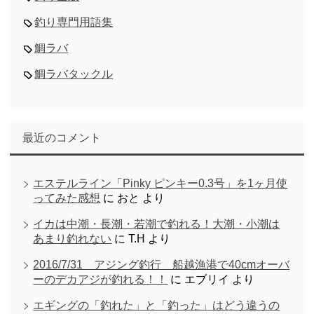
釣り専門用語集
鯛ラバ
鯛ラバタックル
最近のコメント
エステルライン「Pinky ピンキー0.3号」を1ヶ月使
ってみた感想
に
おと
より
イカは中潮・長潮・若潮で釣れる！大潮・小潮は
あまり釣れない
に
T.H
より
2016/7/31 アジング釣行 船越漁港で40cmオーバ
ーのデカアジが釣れる！！
に
エブリイ
より
エギングの「釣れた」と「釣った」はどう違うの