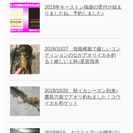
2019年キーストン福袋の受付が始ま
りましたね、予約しました♪
2018/10/27 強風横風で厳しいコン
ディションのなかアオリイカを釣
る！嬉しい１杯♪星賀漁港
2018/10/20 秋イカシーズン到来♪
鷹島方面でアオリ釣れました！コウ
イカも初ゲット
2018/9/16 カマスとアジが爆釣でし