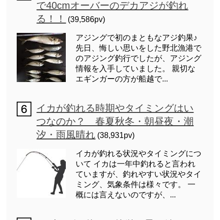
で40cmオーバーのデカアジが釣れ
る！！
(39,586pv)
アジングで初のまともなアジ釣果♪
先日、悔しい思いをした野北漁港で
のアジング釣行でしたが、アジング
情報を入手していました。 親切な
エギンガーの方が船越で...
イカが釣れる時期やタイミングはい
つなのか？ 春夏秋冬・朝昼夜・潮
汐・雨風晴れ
(38,931pv)
イカが釣れる状況やタイミングにつ
いて イカは一年中釣れると言われ
ていますが、釣れやすい状況やタイ
ミング、気象条件は様々です。 一
概には言えないのですが、...